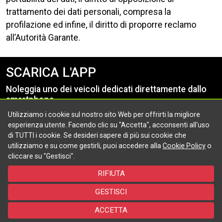
trattamento dei dati personali, compresa la
profilazione ed infine, il diritto di proporre reclamo
all’Autorità Garante.
SCARICA L'APP
Noleggia uno dei veicoli dedicati direttamente dallo
smartphone.
Utilizziamo i cookie sul nostro sito Web per offrirti la migliore
esperienza utente. Facendo clic su "Accetta", acconsenti all'uso
di TUTTI i cookie. Se desideri sapere di più sui cookie che
utilizziamo e su come gestirli, puoi accedere alla
Cookie Policy
o
cliccare su "Gestisci".
RIFIUTA
Per rimanere aggiornato
GESTISCI
©2026 - Powered by Targa Telematics - All rights reserved
ACCETTA
Policy
Cookie
Accessibilità
FAQ
Contattaci